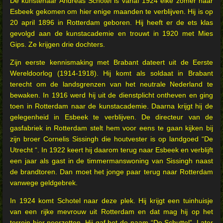
De kunstenaar Andreas Schotel is vanaf 1924 elke zomer naar
Esbeek gekomen om hier enige maanden te verblijven. Hij is op
20 april 1896 in Rotterdam geboren. Hij heeft er de ets klas
gevolgd aan de kunstacademie en trouwt in 1920 met Mies
Gips. Ze krijgen drie dochters.
Zijn eerste kennismaking met Brabant dateert uit de Eerste
Wereldoorlog (1914-1918). Hij komt als soldaat in Brabant
terecht om de landsgrenzen van het neutrale Nederland te
bewaken. In 1916 werd hij uit de dienstplicht ontheven en ging
toen in Rotterdam naar de kunstacademie. Daarna krijgt hij de
gelegenheid in Esbeek te verblijven. De directeur van de
gasfabriek in Rotterdam stelt hem voor eens te gaan kijken bij
zijn broer Cornelis Sissingh die houtvester is op landgoed “De
Utrecht “. In 1922 keert hij daarom terug naar Esbeek en verblijft
een jaar als gast in de timmermanswoning van Sissingh naast
de brandtoren. Dan moet het jonge paar terug naar Rotterdam
vanwege geldgebrek.
In 1924 komt Schotel naar deze plek. Hij krijgt een tuinhuisje
van een rijke mevrouw uit Rotterdam en dat mag hij op het
terrein hier neerzetten. Hij gaf het de naam “De Schuttel”. Later