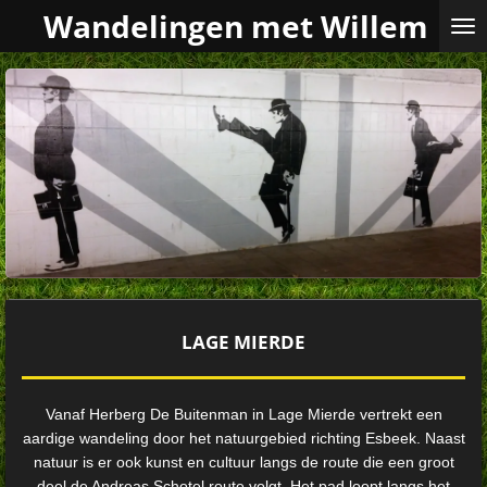
Wandelingen met Willem
Ga
direct
naar
de
hoofdinhoud
LAGE MIERDE
Vanaf Herberg De Buitenman in Lage Mierde vertrekt een
aardige wandeling door het natuurgebied richting Esbeek. Naast
natuur is er ook kunst en cultuur langs de route die een groot
deel de Andreas Schotel route volgt. Het pad loopt langs het